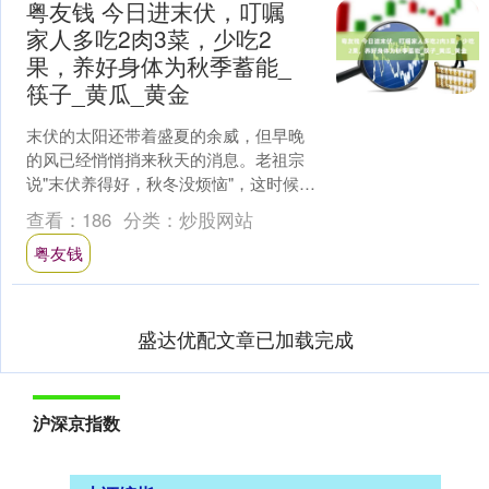
粤友钱 今日进末伏，叮嘱
家人多吃2肉3菜，少吃2
果，养好身体为秋季蓄能_
筷子_黄瓜_黄金
末伏的太阳还带着盛夏的余威，但早晚
的风已经悄悄捎来秋天的消息。老祖宗
说"末伏养得好，秋冬没烦恼"，这时候的
饮食讲究"贴秋膘"也要"祛暑湿"。今天给
查看：
186
分类：
炒股网站
大伙儿安排上2....
粤友钱
盛达优配文章已加载完成
沪深京指数