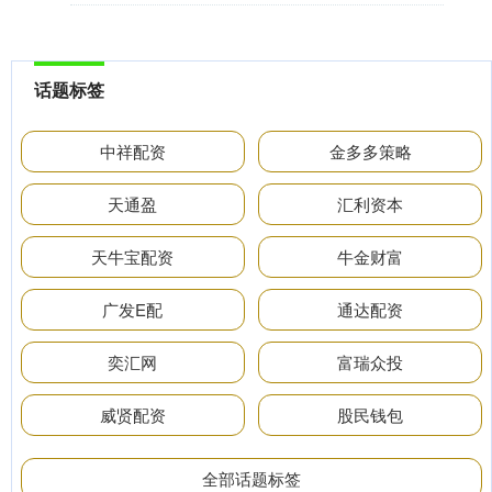
话题标签
中祥配资
金多多策略
天通盈
汇利资本
天牛宝配资
牛金财富
广发E配
通达配资
奕汇网
富瑞众投
威贤配资
股民钱包
全部话题标签