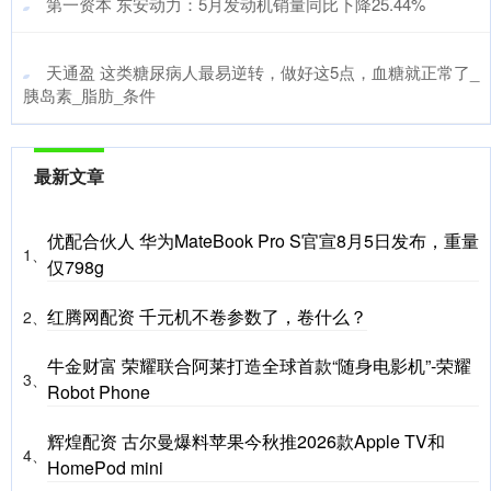
​第一资本 东安动力：5月发动机销量同比下降25.44%
​天通盈 这类糖尿病人最易逆转，做好这5点，血糖就正常了_
胰岛素_脂肪_条件
最新文章
优配合伙人 华为MateBook Pro S官宣8月5日发布，重量
1、
仅798g
红腾网配资 千元机不卷参数了，卷什么？
2、
牛金财富 荣耀联合阿莱打造全球首款“随身电影机”-荣耀
3、
Robot Phone
辉煌配资 古尔曼爆料苹果今秋推2026款Apple TV和
4、
HomePod mini