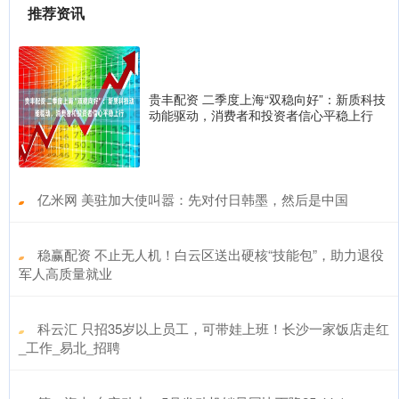
推荐资讯
贵丰配资 二季度上海“双稳向好”：新质科技
动能驱动，消费者和投资者信心平稳上行
​亿米网 美驻加大使叫嚣：先对付日韩墨，然后是中国
​稳赢配资 不止无人机！白云区送出硬核“技能包”，助力退役
军人高质量就业
​科云汇 只招35岁以上员工，可带娃上班！长沙一家饭店走红
_工作_易北_招聘