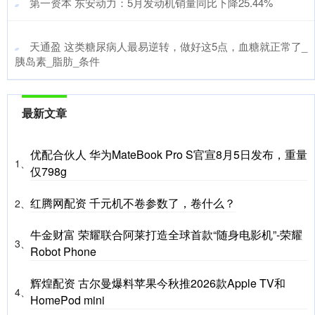
​第一资本 东安动力：5月发动机销量同比下降25.44%
​天通盈 这类糖尿病人最易逆转，做好这5点，血糖就正常了_
胰岛素_脂肪_条件
最新文章
优配合伙人 华为MateBook Pro S官宣8月5日发布，重量
1、
仅798g
红腾网配资 千元机不卷参数了，卷什么？
2、
牛金财富 荣耀联合阿莱打造全球首款“随身电影机”-荣耀
3、
Robot Phone
辉煌配资 古尔曼爆料苹果今秋推2026款Apple TV和
4、
HomePod mini