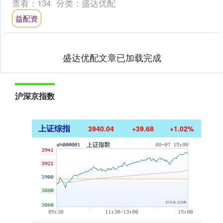
查看：
134
分类：
盛达优配
5%....
益配资
盛达优配文章已加载完成
沪深京指数
上证综指
3940.04
+39.68
+1.02%