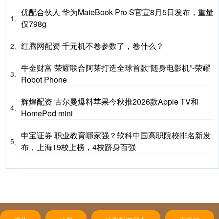
优配合伙人 华为MateBook Pro S官宣8月5日发布，重量
1、
仅798g
红腾网配资 千元机不卷参数了，卷什么？
2、
牛金财富 荣耀联合阿莱打造全球首款“随身电影机”-荣耀
3、
Robot Phone
辉煌配资 古尔曼爆料苹果今秋推2026款Apple TV和
4、
HomePod mini
申宝证券 职业教育哪家强？软科中国高职院校排名新发
5、
布，上海19校上榜，4校跻身百强