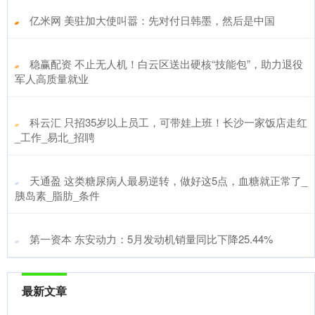
​亿米网 美驻加大使叫嚣：先对付日韩墨，然后是中国
​稳赢配资 不止无人机！白云区送出硬核“技能包”，助力退役
军人高质量就业
​科云汇 只招35岁以上员工，可带娃上班！长沙一家饭店走红
_工作_易北_招聘
​天通盈 这类糖尿病人最易逆转，做好这5点，血糖就正常了_
胰岛素_脂肪_条件
​第一资本 东安动力：5月发动机销量同比下降25.44%
最新文章