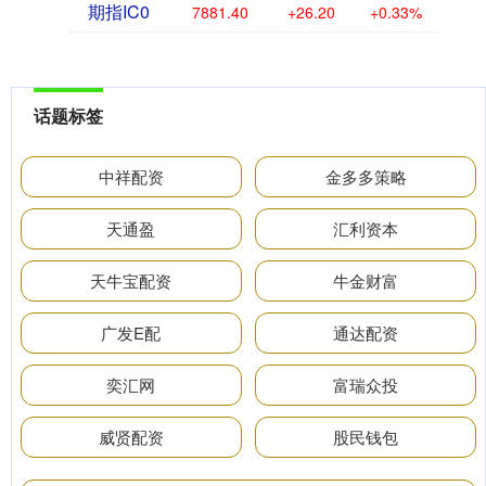
期指IC0
7881.40
+26.20
+0.33%
话题标签
中祥配资
金多多策略
天通盈
汇利资本
天牛宝配资
牛金财富
广发E配
通达配资
奕汇网
富瑞众投
威贤配资
股民钱包