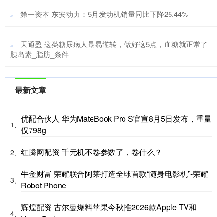
​第一资本 东安动力：5月发动机销量同比下降25.44%
​天通盈 这类糖尿病人最易逆转，做好这5点，血糖就正常了_
胰岛素_脂肪_条件
最新文章
优配合伙人 华为MateBook Pro S官宣8月5日发布，重量
1、
仅798g
红腾网配资 千元机不卷参数了，卷什么？
2、
牛金财富 荣耀联合阿莱打造全球首款“随身电影机”-荣耀
3、
Robot Phone
辉煌配资 古尔曼爆料苹果今秋推2026款Apple TV和
4、