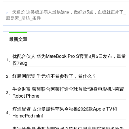
​天通盈 这类糖尿病人最易逆转，做好这5点，血糖就正常了_
胰岛素_脂肪_条件
最新文章
优配合伙人 华为MateBook Pro S官宣8月5日发布，重量
1、
仅798g
红腾网配资 千元机不卷参数了，卷什么？
2、
牛金财富 荣耀联合阿莱打造全球首款“随身电影机”-荣耀
3、
Robot Phone
辉煌配资 古尔曼爆料苹果今秋推2026款Apple TV和
4、
HomePod mini
申宝证券 职业教育哪家强？软科中国高职院校排名新发