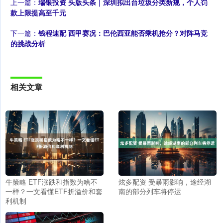
上一篇：
瑞银投资 头版头条｜深圳拟出台垃圾分类新规，个人罚
款上限提高至千元
下一篇：
钱程速配 西甲赛况：巴伦西亚能否乘机抢分？对阵马竞
的挑战分析
相关文章
牛策略 ETF涨跌和指数为啥不
炫多配资 受暴雨影响，途经湖
一样？一文看懂ETF折溢价和套
南的部分列车将停运
利机制