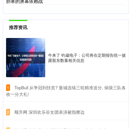
胆寒的屏幕依赖战
推荐资讯
牛来了 钧崴电子：公司将在定期报告统一披
露股东数量相关信息
​TopBull 从争冠到扶贫? 曼城连续三轮精准送分, 保级三队各
1
收一分大礼!
​顺升网 深圳欢乐谷女团表演被指擦边
2