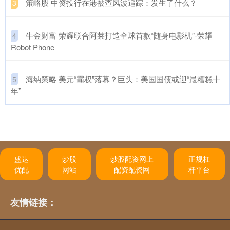
​策略股 中资投行在港被查风波追踪：发生了什么？
3
​牛金财富 荣耀联合阿莱打造全球首款“随身电影机”-荣耀
4
Robot Phone
​海纳策略 美元“霸权”落幕？巨头：美国国债或迎“最糟糕十
5
年”
盛达
炒股
炒股配资网上
正规杠
优配
网站
配资配资网
杆平台
友情链接：