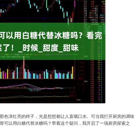
那色泽红亮的样子，光是想想都让人直咽口水。可当我打开厨房的调味
骨可以用白糖代替冰糖吗？带着这个疑问，我开启了一场厨房探索之