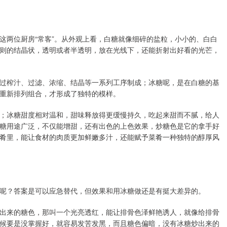
这两位厨房“常客”。从外观上看，白糖就像细碎的盐粒，小小的、白白
则的结晶状，透明或者半透明，放在光线下，还能折射出好看的光芒，
过榨汁、过滤、浓缩、结晶等一系列工序制成；冰糖呢，是在白糖的基
重新排列组合，才形成了独特的模样。
；冰糖甜度相对温和，甜味释放得更缓慢持久，吃起来甜而不腻，给人
糖用途广泛，不仅能增甜，还有出色的上色效果，炒糖色是它的拿手好
肴里，能让食材的肉质更加鲜嫩多汁，还能赋予菜肴一种独特的醇厚风
呢？答案是可以应急替代，但效果和用冰糖做还是有挺大差异的。
出来的糖色，那叫一个光亮透红，能让排骨色泽鲜艳诱人，就像给排骨
候要是没掌握好，就容易发苦发黑，而且糖色偏暗，没有冰糖炒出来的