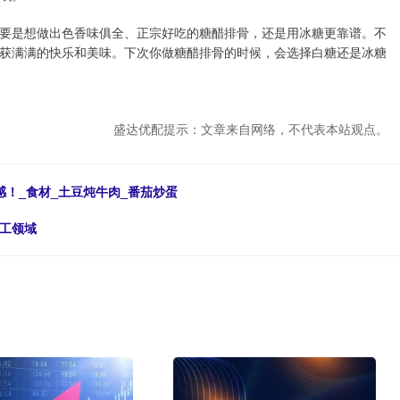
要是想做出色香味俱全、正宗好吃的糖醋排骨，还是用冰糖更靠谱。不
获满满的快乐和美味。下次你做糖醋排骨的时候，会选择白糖还是冰糖
盛达优配提示：文章来自网络，不代表本站观点。
感！_食材_土豆炖牛肉_番茄炒蛋
军工领域