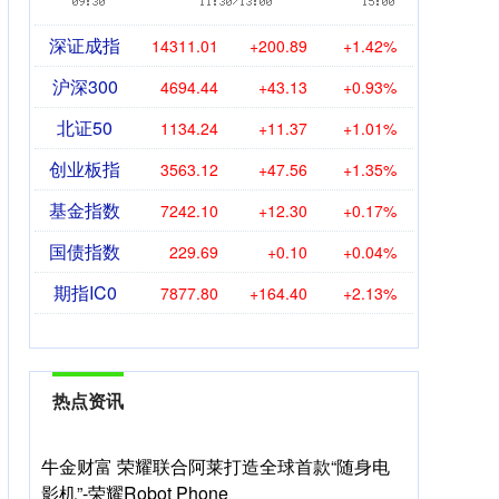
深证成指
14311.01
+200.89
+1.42%
沪深300
4694.44
+43.13
+0.93%
北证50
1134.24
+11.37
+1.01%
创业板指
3563.12
+47.56
+1.35%
基金指数
7242.10
+12.30
+0.17%
国债指数
229.69
+0.10
+0.04%
期指IC0
7877.80
+164.40
+2.13%
热点资讯
牛金财富 荣耀联合阿莱打造全球首款“随身电
影机”-荣耀Robot Phone