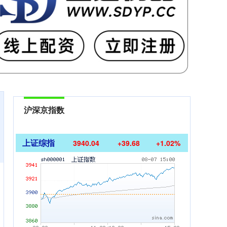
沪深京指数
上证综指
3940.04
+39.68
+1.02%