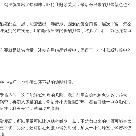
，锅里就冒出了焦糊味，吓得我赶紧关火，最后做出来的排骨颜色也不
醋搭配在一起，能营造出一种醇厚、圆润的复合口感，层次丰富，怎么
味无穷的层次感。用白糖做出来的糖醋排骨，吃多了几口，就感觉有点
主要就是提供热量；冰糖在重结晶过程中，保留了一些甘蔗或甜菜中的
些小技巧，也能做出还不错的糖醋排骨。
受热均匀，这样能降低炒焦的风险。我之前用白糖炒糖色失败，很大一
锅中，再加入少量的油，然后开小火慢慢加热，看着白糖一点点融化，
贯注，稍有差池，就前功尽弃啦。
甜度高，所以用量可以比冰糖稍微少一点，不然做出来的排骨可能会太
更平衡。另外，还可以在炖煮排骨的时候，加入一小勺蜂蜜，蜂蜜不仅
哦。