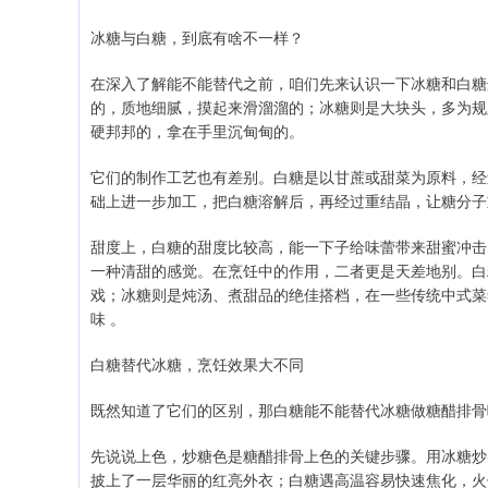
冰糖与白糖，到底有啥不一样？
在深入了解能不能替代之前，咱们先来认识一下冰糖和白糖
的，质地细腻，摸起来滑溜溜的；冰糖则是大块头，多为规
硬邦邦的，拿在手里沉甸甸的。
它们的制作工艺也有差别。白糖是以甘蔗或甜菜为原料，经
础上进一步加工，把白糖溶解后，再经过重结晶，让糖分子
甜度上，白糖的甜度比较高，能一下子给味蕾带来甜蜜冲击
一种清甜的感觉。在烹饪中的作用，二者更是天差地别。白
戏；冰糖则是炖汤、煮甜品的绝佳搭档，在一些传统中式菜
味 。
白糖替代冰糖，烹饪效果大不同
既然知道了它们的区别，那白糖能不能替代冰糖做糖醋排骨
先说说上色，炒糖色是糖醋排骨上色的关键步骤。用冰糖炒
披上了一层华丽的红亮外衣；白糖遇高温容易快速焦化，火