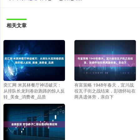
相关文章
奕汇网 米其林餐厅神话破灭：
有富策略 1948年春天，宜川战
从排队长龙到卷款跑路的惊人反
役瓦子街之战结束，彭德怀站在
转_美食_消费者_品质
两具遗体旁，亲自下