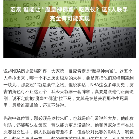
说起NBA历史最强阵容，大家第一反应肯定是“魔皇神佛鲨”。这五个
人单拎出来，哪一个不是历史级别的大神，要是真把他们巅峰期凑到
一块儿，那总冠军就是囊中之物。但说实话，NBA这么多年历史，厉
害的角色可不止这五个，我今天就凑一套阵容，真要是跟他们正面硬
刚，说不定能把“魔皇神佛鲨”拉下马，尤其是在总决赛那种生死局
里，最后谁赢谁输，还真不好说。
先说中锋位置，那必须是奥拉朱旺，也就是咱们常说的大梦。他能攻
能防，还能帮队友策应，带队能力更是没话说。他和奥尼尔当年在总
决赛就交过手，俩人数据看着差不多，但要说对比赛的影响力，我觉
得大梦还是更胜一筹。大梦的进攻范围比奥尼尔广多了，不用扎在禁