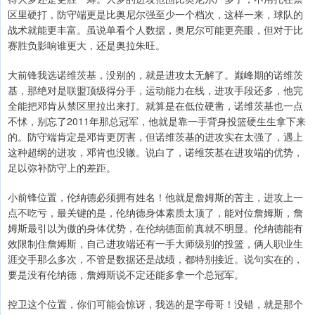
区里硬打，防守端更是比奥尼尔强至少一个档次，这样一来，球队的
战术就能更丰富。虽说单看个人数据，奥尼尔可能更亮眼，但对于比
赛胜负影响谁更大，还是奥拉朱旺。
大前锋我选诺维茨基，没别的，就是进攻太无解了。巅峰期的诺维茨
基，那绝对是联盟顶级得分手，运动能力在线，进攻手段还多，他完
全能把邓肯从禁区里拉出来打。就算是在低位硬凿，诺维茨基也一点
不怵，别忘了2011年那总冠军，他就是靠一手背身投篮硬生生拿下来
的。防守端肯定是邓肯更厉害，但诺维茨基的进攻实在太强了，遇上
这种超纲的进攻，邓肯也没辙。说白了，诺维茨基在进攻端的优势，
足以弥补防守上的差距。
小前锋位置，伦纳德必须拥有姓名！他就是詹姆斯的苦主，进攻上一
点不吃亏，最关键的是，伦纳德身体素质太顶了，能对位詹姆斯，詹
姆斯最引以为傲的身体优势，在伦纳德面前真就不明显。伦纳德能有
效限制住詹姆斯，自己进攻端还有一手大师级别的投篮，俩人职业生
涯交手那么多次，不管是数据还是战绩，都特别接近。说句实在的，
要是没有伦纳德，詹姆斯说不定还能多拿一个总冠军。
控卫这个位置，你们可能会惊讶，我选的是字母哥！没错，就是那个