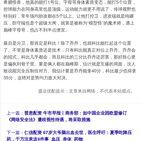
希腊怪兽，他真的能打1号位。字母哥身体素质变态，能打5个位置，
控球能力在同身高里也是顶级，运动能力就更不用说了，传球视野也
特别好，常年场均助攻都在5个以上。让他打控卫，进攻端就是纯碾
压，防守端也是个超级大闸，就算是被称为“模型怪”的魔术师，遇上
巅峰字母哥，也占不到半点便宜。
最后是分卫，那肯定是科比！除了乔丹，也就科比能扛起这个位置
了。不管是身体素质还是技术，只有科比能真正对位上乔丹。乔丹会
的招式，科比几乎都会，而且科比的三分比乔丹还厉害，那好胜心更
是偏执到骨子里。要是俩人都在巅峰期，估计就是互爆的局面，没人
敢说能完全压制住对方。我估计要是乔丹能拿40分，科比最少也得拿
35分，这绝对是势均力敌大对决。
盛达优配提示：文章来自网络，不代表本站观点。
上一篇：
普患配资 牛市早报丨商务部：如中国企业因欧盟修订
《网络安全法》遭歧视性待遇，将采取措施
下一篇：
仁信配资 67岁大爷脑出血去世，医生呼吁：夏季吃降压
药，千万注意这4件事_血压_身体_药物