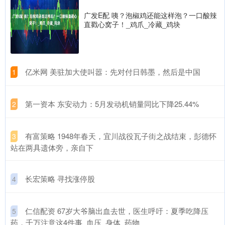
广发E配 咦？泡椒鸡还能这样泡？一口酸辣
直戳心窝子！_鸡爪_冷藏_鸡块
​亿米网 美驻加大使叫嚣：先对付日韩墨，然后是中国
1
​第一资本 东安动力：5月发动机销量同比下降25.44%
2
​有富策略 1948年春天，宜川战役瓦子街之战结束，彭德怀
3
站在两具遗体旁，亲自下
​长宏策略 寻找涨停股
4
​仁信配资 67岁大爷脑出血去世，医生呼吁：夏季吃降压
5
药，千万注意这4件事_血压_身体_药物