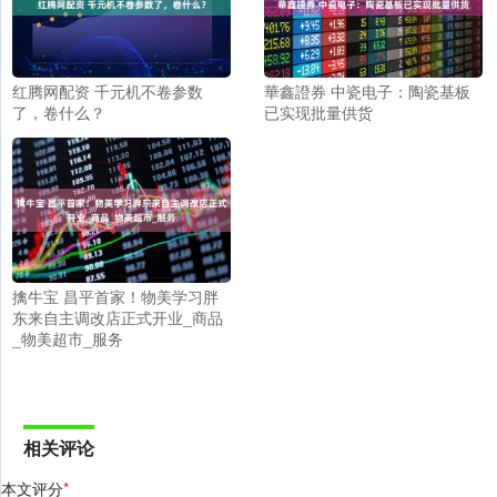
红腾网配资 千元机不卷参数
華鑫證券 中瓷电子：陶瓷基板
了，卷什么？
已实现批量供货
擒牛宝 昌平首家！物美学习胖
东来自主调改店正式开业_商品
_物美超市_服务
相关评论
本文评分
*