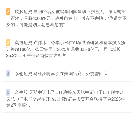
​炫多配资 洛阳00后女孩留学回国当职业扫墓人，每天鞠躬
2
上百次，月薪4000多元，称独自在山上过夜不害怕，“你避之不
及的，可能是别人朝思暮想的”
​奕道配资 卢伟冰：今年小米在AI领域的研发和资本投入预
3
计将超160亿；蜜雪集团：2025年营收335.6亿元，同比增长
35.2%；汇丰任命首位首席AI官
​泰仓配资 马杜罗将再次在美国出庭，外交部回应
4
​金牛股 天弘中证电子ETF联接A,天弘中证电子ETF联接C
5
天弘中证电子交易型开放式指数证券投资基金联接基金2025年
第2季度报告