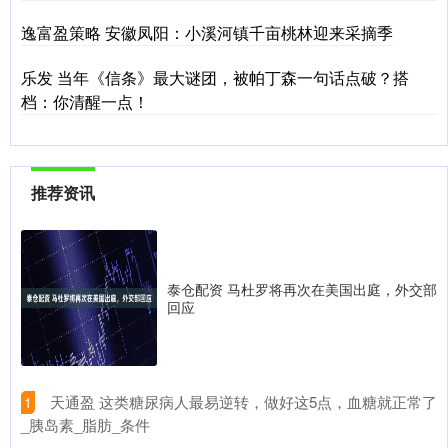
逸富盈策略 安徽凤阳：小溪河镇千亩桃林迎来采摘季
乐发 当年《信条》最大谜团，被帕丁森一句话点破？搭
档：你清醒一点！
推荐资讯
泰仓配资 马杜罗将再次在美国出庭，外交部
回应
​天通盈 这类糖尿病人最易逆转，做好这5点，血糖就正常了
1
_胰岛素_脂肪_条件